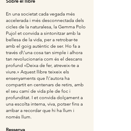
Sobre el llibre
En una societat cada vegada més
accelerada i més desconnectada dels
cicles de la naturalesa, la Gemma Polo
Pujol et convida a sintonitzar amb la
bellesa de la vida, per a retrobar-te
amb el goig autèntic de ser. Ho fa a
través d\’una cosa tan simple i alhora
tan revolucionaria com és el descans
profund «Deixa de fer, atreveix-te a
viure.» Aquest llibre teixeix els
ensenyaments que l\’autora ha
compartit en centenars de retirs, amb
el seu camí de vida ple de foc i
profunditat. I et convida dolçament a
una escolta interna, viva, potser fins a
arribar a recordar que hi ha llum i
només llum.
Ressenya