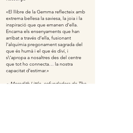
«El llibre de la Gemma reflecteix amb
extrema bellesa la saviesa, la joia i la
inspiració que que emanen d’ella.
Encarna els ensenyaments que han
arribat a través d’ella, fusionant
l’alquímia pregonament sagrada del
que és humà i el que és diví, i
s\’apropa a nosaltres des del centre
que tot ho connecta… la nostra
capacitat d’estimar.»
~ Meredith Little, cofundadora de The
School of Lost Borders i The Practice of
Living and Dying
Comprar
Enllaç per
comprar